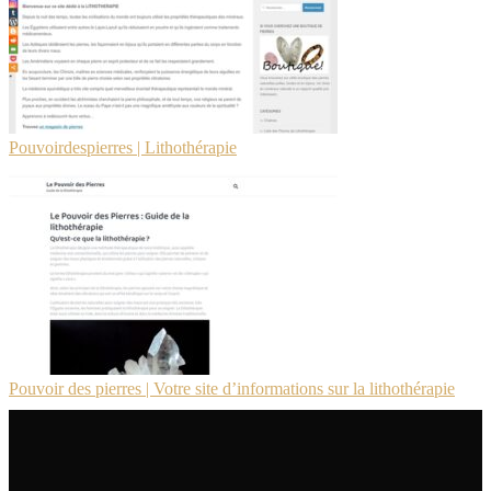
Pou­voir­despier­res | Lit­hothéra­pie
Pouvoir des pierres | Votre site d’infor­ma­tions sur la lit­hothéra­pie