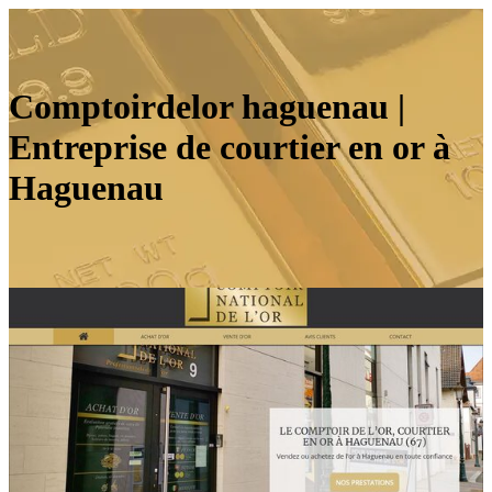
Comptoir­de­lor haguenau |
Entreprise de courtier en or à
Haguenau